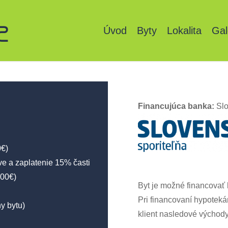
Úvod
Byty
Lokalita
Gal
Financujúca banka:
Slo
0€)
e a zaplatenie 15% časti
000€)
Byt je možné financovať
Pri financovaní hypotek
y bytu)
klient nasledové východy