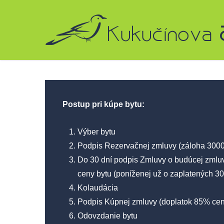
Skip
to
main
content
Postup pri kúpe bytu:
Výber bytu
Podpis Rezervačnej zmluvy (záloha 300
Do 30 dní podpis Zmluvy o budúcej zmluv
ceny bytu (poníženej už o zaplatených 3
Kolaudácia
Podpis Kúpnej zmluvy (doplatok 85% cen
Odovzdanie bytu