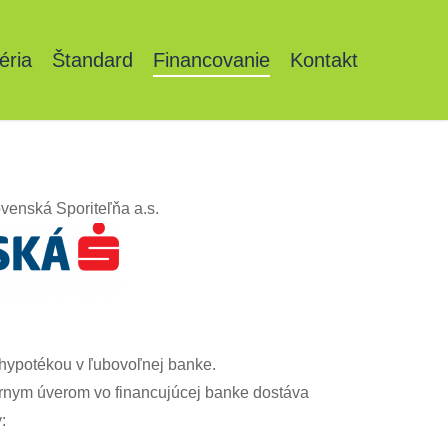
éria
Štandard
Financovanie
Kontakt
venská Sporiteľňa a.s.
 hypotékou v ľubovoľnej banke.
árnym úverom vo financujúcej banke dostáva
: