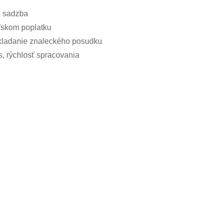
 sadzba
ľskom poplatku
dkladanie znaleckého posudku
, rýchlosť spracovania