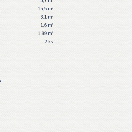
5,7 m
15,5 m
2
3,1 m
2
1,6 m
2
1,89 m
2
2 ks
u