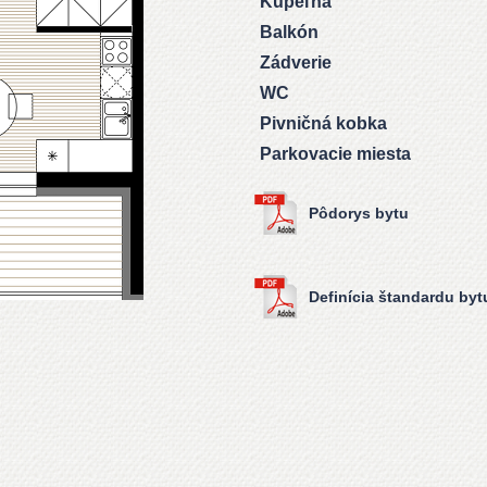
Kúpeľňa
Balkón
Zádverie
WC
Pivničná kobka
Parkovacie miesta
Pôdorys bytu
Definícia štandardu byt