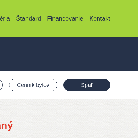
éria
Štandard
Financovanie
Kontakt
Cenník bytov
Späť
aný