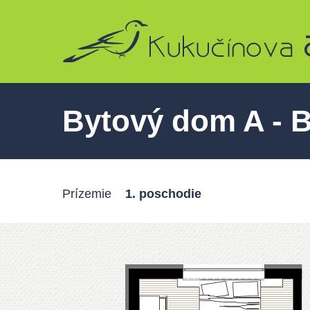
Skip
to
main
content
Bytový dom A - B
Prízemie
1. poschodie