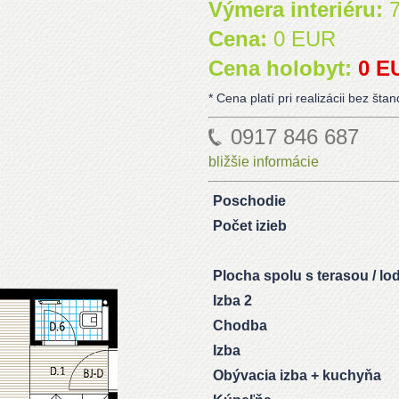
Výmera interiéru:
7
Cena:
0 EUR
Cena holobyt:
0 E
* Cena platí pri realizácii bez šta
0917 846 687
bližšie informácie
Poschodie
Počet izieb
Plocha spolu s terasou / lo
Izba 2
Chodba
Izba
Obývacia izba + kuchyňa