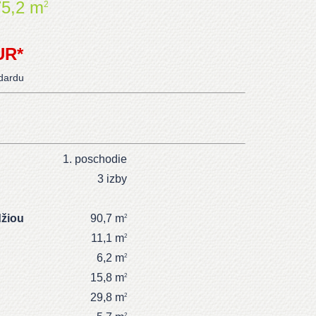
5,2 m
2
UR*
ndardu
1. poschodie
3 izby
džiou
90,7 m
2
11,1 m
2
6,2 m
2
15,8 m
2
29,8 m
2
2